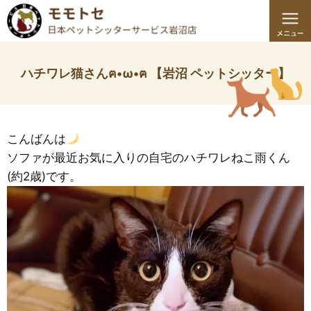
ハチワレ猫さんฅ•ω•ฅ 【岩沼 ペットシッター】
こんばんは
ソファが最近お気に入りの自宅のハチワレねこ雨くん
(約2歳)です。