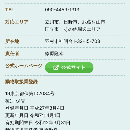
TEL
090-4459-1313
対応エリア
立川市、日野市、武蔵村山市
国立市 その他周辺エリア
所在地
羽村市神明台1-32-15-703
責任者
篠原隆幸
公式ホームページ
動物取扱業登録
19東京都保第102084号
種別 保管
登録年月日 平成27年3月4日
更新年月日 令和7年4月1日
有効期間末日 令和12年3月31日
動物取扱責任者 篠原隆幸