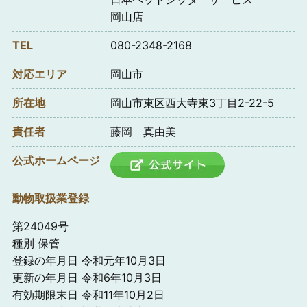
岡山店
TEL
080-2348-2168
対応エリア
岡山市
所在地
岡山市東区西大寺東3丁目2-22-5
責任者
藤岡 真由美
公式ホームページ
動物取扱業登録
第24049号
種別 保管
登録の年月日 令和元年10月3日
更新の年月日 令和6年10月3日
有効期限末日 令和11年10月2日