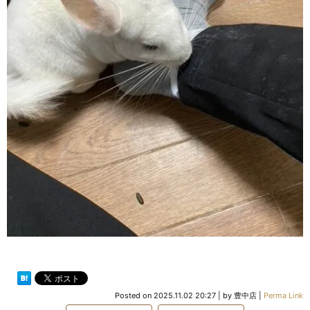
Posted on
2025.11.02 20:27
|
by
豊中店
|
Perma Link