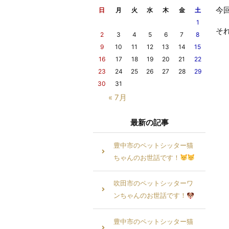
今
日
月
火
水
木
金
土
1
そ
2
3
4
5
6
7
8
9
10
11
12
13
14
15
16
17
18
19
20
21
22
23
24
25
26
27
28
29
30
31
« 7月
最新の記事
豊中市のペットシッター猫
ちゃんのお世話です！
吹田市のペットシッターワ
ンちゃんのお世話です！
豊中市のペットシッター猫