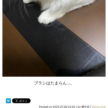
ブラシはたまらん…。
Posted on
2025.07.28 23:20
|
by
豊中店
|
Perma Link