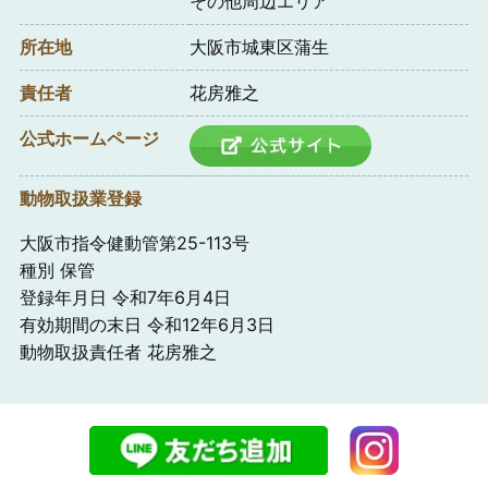
その他周辺エリア
所在地
大阪市城東区蒲生
責任者
花房雅之
公式ホームページ
動物取扱業登録
大阪市指令健動管第25-113号
種別 保管
登録年月日 令和7年6月4日
有効期間の末日 令和12年6月3日
動物取扱責任者 花房雅之