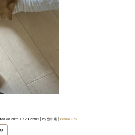
ted on
2025.07.23 22:03
|
by
豊中店
|
Perma Link