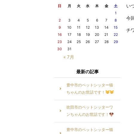
い
日
月
火
水
木
金
土
1
今
2
3
4
5
6
7
8
9
10
11
12
13
14
15
チ
16
17
18
19
20
21
22
23
24
25
26
27
28
29
30
31
« 7月
最新の記事
豊中市のペットシッター猫
ちゃんのお世話です！
吹田市のペットシッターワ
ンちゃんのお世話です！
豊中市のペットシッター猫