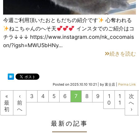
今週ご利用頂いたおともだちの紹介です
心奪われる
ねこちゃんのへそ天
インスタでのご紹介はコ
チラ↓↓↓ https://www.instagram.com/nk_cocomais
on/?igsh=MWU5bHNy…
続きを読む
Posted on
2025.10.10 10:21
|
by
富士店
|
Perma Link
«
‹
3
4
5
6
7
8
9
1
1
次
最
前
0
1
へ
初
へ
›
最新の記事