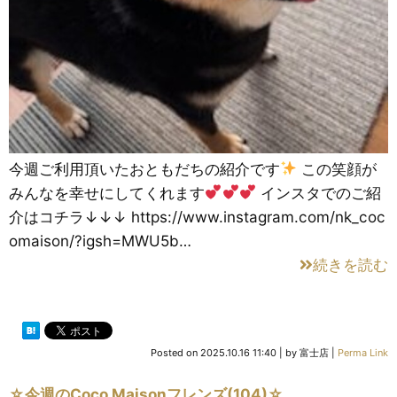
今週ご利用頂いたおともだちの紹介です
この笑顔が
みんなを幸せにしてくれます
インスタでのご紹
介はコチラ↓↓↓ https://www.instagram.com/nk_coc
omaison/?igsh=MWU5b…
続きを読む
Posted on
2025.10.16 11:40
|
by
富士店
|
Perma Link
☆今週のCoco Maisonフレンズ(104)☆