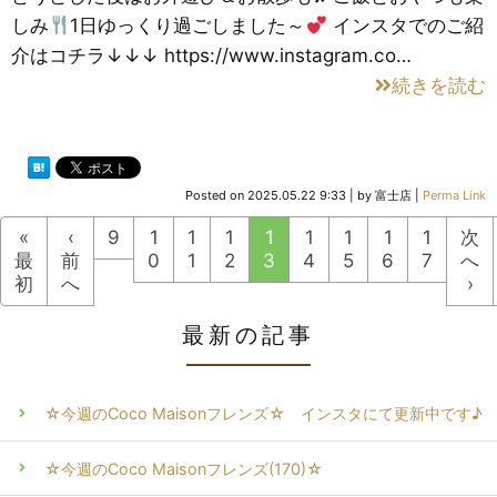
しみ
1日ゆっくり過ごしました～
インスタでのご紹
介はコチラ↓↓↓ https://www.instagram.co…
続きを読む
Posted on
2025.05.22 9:33
|
by
富士店
|
Perma Link
«
‹
9
1
1
1
1
1
1
1
1
次
最
前
0
1
2
3
4
5
6
7
へ
初
へ
›
最新の記事
☆今週のCoco Maisonフレンズ☆ インスタにて更新中です♪
☆今週のCoco Maisonフレンズ(170)☆