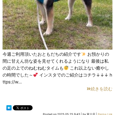
今週ご利用頂いたおともだちの紹介です
お預かりの
間に甘えん坊な姿を見せてくれるようになり 最後は私
の足の上でのねむねむタイムも
これ以上ない癒やし
の時間でした～
インスタでのご紹介はコチラ↓↓↓ h
ttps://w…
続きを読む
Posted on
2025.05.25 9:43
|
by
富士店
|
Perma Link