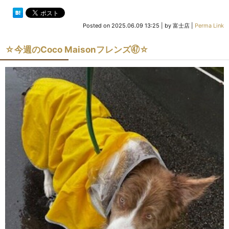
Posted on
2025.06.09 13:25
|
by
富士店
|
Perma Link
☆今週のCoco Maisonフレンズ㊼☆