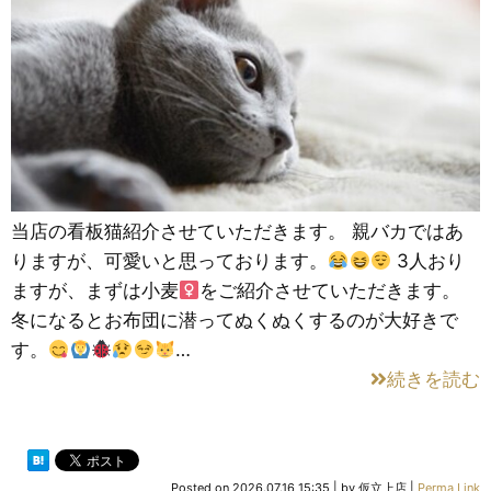
当店の看板猫紹介させていただきます。 親バカではあ
りますが、可愛いと思っております。
3人おり
ますが、まずは小麦
をご紹介させていただきます。
冬になるとお布団に潜ってぬくぬくするのが大好きで
す。
…
続きを読む
Posted on
2026.07.16 15:35
|
by
仮立上店
|
Perma Link