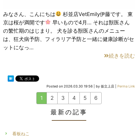
みなさん、こんにちは
杉並店VetEmily伊藤です。 東
京は桜が満開です
早いもので4月… それは獣医さん
の繁忙期のはじまり。 犬を診る獣医さんのメニュー
は、狂犬病予防、フィラリア予防と一緒に健康診断がセ
ットになっ…
続きを読む
Posted on
2026.03.30 19:56
|
by
仮立上店
|
Perma Link
1
2
3
4
5
6
最新の記事
看板ねこ