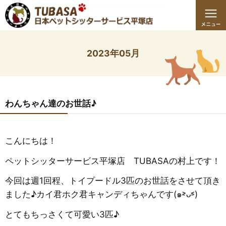
2023年05月
わんちゃん達のお世話♪
こんにちは！
ペットシッターサービス平塚店 TUBASAの村上です！
今回は週1回程、トイプードル3匹のお世話をさせて頂き
ました♪カイ君ホク君キャンディちゃんです(๑˃̵ᴗ˂̵)
とてもちっさくて可愛い3匹♪