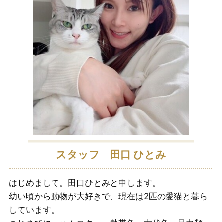
スタッフ 田口 ひとみ
はじめまして。田口ひとみと申します。
は
る
幼い頃から動物が大好きで、現在は2匹の愛猫と暮ら
日
物
しています。
ま