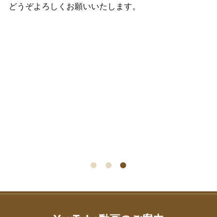
どうぞよろしくお願いいたします。
ー
元
て
日
「
し
ま
【
ペ
ペ
ペ