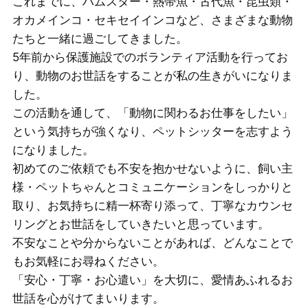
これまでに、ハムスター・熱帯魚・古代魚・昆虫類・
幼
オカメインコ・セキセイインコなど、さまざまな動物
の
家
たちと一緒に過ごしてきました。
在
5年前から保護施設でのボランティア活動を行ってお
し
り、動物のお世話をすることが私の生きがいになりま
な
せ
した。
切
世
この活動を通して、「動物に関わるお仕事をしたい」
そ
という気持ちが強くなり、ペットシッターを志すよう
の
になりました。
ま
初めてのご依頼でも不安を抱かせないように、飼い主
く
様・ペットちゃんとコミュニケーションをしっかりと
り
取り、お気持ちに精一杯寄り添って、丁寧なカウンセ
元
リングとお世話をしていきたいと思っています。
な
不安なことや分からないことがあれば、どんなことで
ペ
もお気軽にお尋ねください。
一
「安心・丁寧・お心遣い」を大切に、愛情あふれるお
ま
世話を心がけてまいります。
や